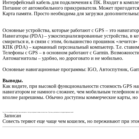
Интерфейсный кабель для подключения к ПК. Входит в комплек
Питание от автомобильного прикуривателя. Может пригодится,
Карта памяти. Просто необходима для загрузки дополнительных
Основные устройства, которые работают с GPS – это навигат
Навигаторы (PDA) – узкоспециализированные устройства, в ко
смириться и, в связи с этим, большинство прошивок «лечится
КПК (PDA) – карманный персональный компьютер. Т.е. ставим 
Телефоны с GPS – в основном работают с Garmin. Возможност
Автомагнитолы – удобно, но дороговато и не мобильно.
Основные навигационные программы: IGO, Автоспутник, Garmin,
Выводы.
Как видите, при высокой функциональности стоимость GPS на
навигатором не намного сложнее, чем мобильным телефоном и 
вполне разрешимы. Обычно доступны коммерческие карты, но з
З.ы. Статья найдена на просторах интернета. Автор и первоисточник не известны. Урезана, дополнена и откорректирована мной.
Записан
Совесть теряют еще чаще чем кошелек, но переживают при это