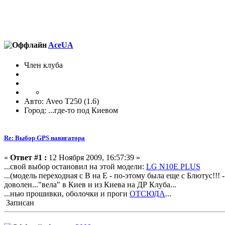
AceUA
Член клуба
Авто: Aveo T250 (1.6)
Город: ...где-то под Киевом
Re: Выбор GPS навигатора
«
Ответ #1 :
12 Ноября 2009, 16:57:39 »
...свой выбор остановил на этой модели:
LG N10E PLUS
...(модель переходная с B на Е - по-этому была еще с Блютус!!!
доволен..."вела" в Киев и из Киева на ДР Клуба...
...нью прошивки, оболочки и проги
ОТСЮДА
...
Записан