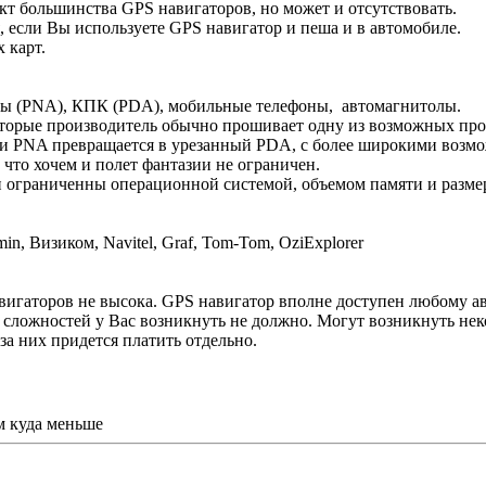
т большинства GPS навигаторов, но может и отсутствовать.
 если Вы используете GPS навигатор и пеша и в автомобиле.
 карт.
оры (PNA), КПК (PDA), мобильные телефоны, автомагнитолы.
торые производитель обычно прошивает одну из возможных прог
» и PNA превращается в урезанный PDA, с более широкими возмо
что хочем и полет фантазии не ограничен.
и ограниченны операционной системой, объемом памяти и разме
 Визиком, Navitel, Graf, Tom-Tom, OziExplorer
вигаторов не высока. GPS навигатор вполне доступен любому а
сложностей у Вас возникнуть не должно. Могут возникнуть нек
а них придется платить отдельно.
м куда меньше