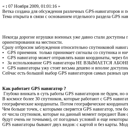
«
:
07 Ноября 2009, 01:01:16 »
Ветка создана для обсуждения различных GPS-навигаторов и п
Тема открыта в связи с основанием отдельного раздела GPS н
Некогда дорогие игрушки военных уже давно стали доступны
ориентирования на местности.
Сразу отбросим заблуждения относительно спутниковой навиг
• GPS приемник только принимает сигналы со спутника и нич
• GPS навигатор может отправлять ваши координаты, через бл
• За использование GPS навигатора НЕ ВЗЫМАЕТСЯ АБОНЕН
• GPS навигаторы ужу стоят весьма дешево и вполне доступны
Сейчас есть большой выбор GPS навигаторов самых разных це
Как работает GPS навигатор ?
Глубоко вникать в суть работы GPS навигаторов не будем, но 
В космосе более 30 спутников, которые работают с GPS навиг
географические координаты. Потом географические координаты 
Чем больше точек, с которыми сверяется GPS навигатор, тем бо
от числа спутников, которые на данный момент передают Вам с
будут очень не точными), от погодных условий и еще некоторы
GPS навигаторы бывают двух видов: с картой и без карты. Мод