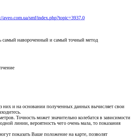
p://aveo.com.ua/smf/index.php?topic=3937.0
нь самый навороченный и самый точный метод
пчение
из них и на основании полученных данных вычисляет свои
аходитесь.
 метров. Точность может значительно колебатся в зависимости
одной линии, вероятность чего очень мала, то показания
могут показать Ваше положение на карте, позволят