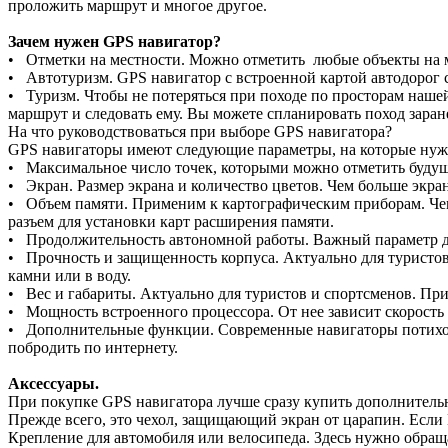
проложить маршрут и многое другое.
Зачем нужен GPS навигатор?
• Отметки на местности. Можно отметить любые объекты на ме
• Автотуризм. GPS навигатор с встроенной картой автодорог 
• Туризм. Чтобы не потеряться при походе по просторам нашей
маршрут и следовать ему. Вы можете спланировать поход заран
На что руководствоваться при выборе GPS навигатора?
GPS навигаторы имеют следующие параметры, на которые нуж
• Максимальное число точек, которыми можно отметить будущ
• Экран. Размер экрана и количество цветов. Чем больше экран
• Объем памяти. Применим к картографическим приборам. Чем
разъем для установки карт расширения памяти.
• Продолжительность автономной работы. Важный параметр д
• Прочность и защищенность корпуса. Актуально для туристо
камни или в воду.
• Вес и габариты. Актуально для туристов и спортсменов. При
• Мощность встроенного процессора. От нее зависит скорость
• Дополнительные функции. Современные навигаторы потихон
побродить по интернету.
Аксессуары.
При покупке GPS навигатора лучше сразу купить дополнитель
Прежде всего, это чехол, защищающий экран от царапин. Если 
Крепление для автомобиля или велосипеда. Здесь нужно обращ