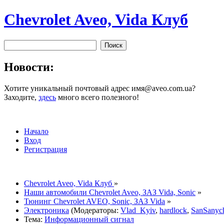
Chevrolet Aveo, Vida Клуб
Новости:
Хотите уникальный почтовый адрес имя@aveo.com.ua?
Заходите,
здесь
много всего полезного!
Начало
Вход
Регистрация
Chevrolet Aveo, Vida Клуб
»
Наши автомобили Chevrolet Aveo, ЗАЗ Vida, Sonic
»
Тюнинг Chevrolet AVEO, Sonic, ЗАЗ Vida
»
Электроника
(Модераторы:
Vlad_Kyiv
,
hardlock
,
SanSanyc
Тема:
Информационный сигнал