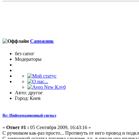
Сапожник
без сапог
Модераторы
Авто: другое
Город: Киев
Re: Информационный сигнал
«
Ответ #1 :
05 Сентября 2009, 16:43:16 »
C ручником как-раз просто... Протянуть от него провод и подк
С лампочкой остатка топлива сложнее, т.к. в шкоде она пиликал