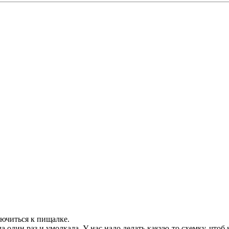
лючиться к пищалке.
а один раз и умолкала. У нас надо делать какую-то схемку, чтоб