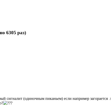
о 6305 раз)
рый сигналит (одиночным пиканьем) если например загорается 
о?