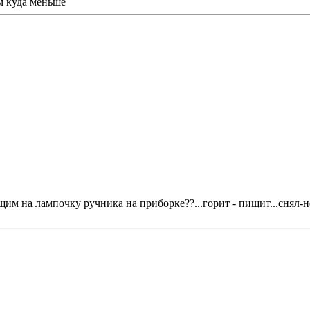
м куда меньше
щим на лампочку ручника на приборке??...горит - пищит...снял-н