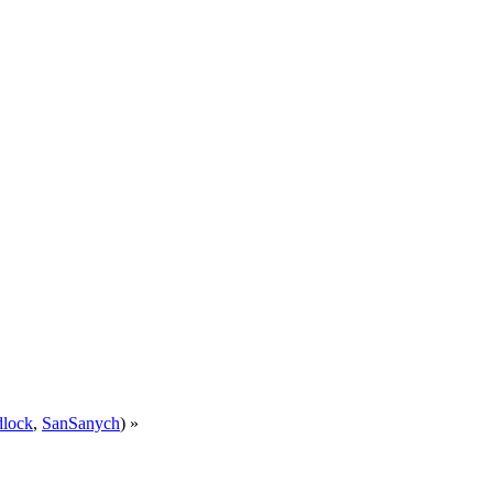
dlock
,
SanSanych
) »