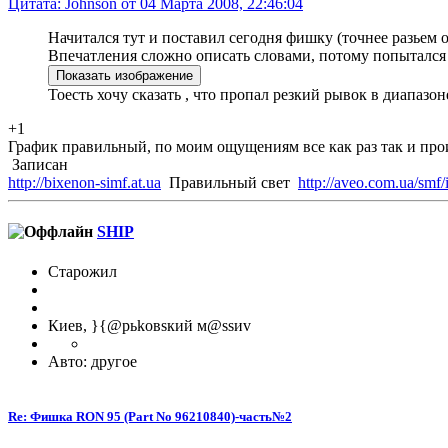
Цитата: Johnson от 04 Марта 2008, 22:46:04
Начитался тут и поставил сегодня фишку (точнее разьем
Впечатления сложно описать словами, потому попытался
Тоесть хочу сказать , что пропал резкий рывок в диапазо
+1
График правильный, по моим ощущениям все как раз так и про
Записан
http://bixenon-simf.at.ua
Правильный свет
http://aveo.com.ua/smf
SHIP
Старожил
Киев, }{@рьkовsкий м@ssиv
Авто: другое
Re: Фишка RON 95 (Part No 96210840)-часть№2