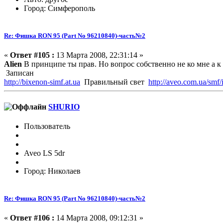
Город: Симферополь
Re: Фишка RON 95 (Part No 96210840)-часть№2
«
Ответ #105 :
13 Марта 2008, 22:31:14 »
Alien
В принципе ты прав. Но вопрос собственно не ко мне а к 
Записан
http://bixenon-simf.at.ua
Правильный свет
http://aveo.com.ua/smf
SHURIO
Пользователь
Aveo LS 5dr
Город: Николаев
Re: Фишка RON 95 (Part No 96210840)-часть№2
«
Ответ #106 :
14 Марта 2008, 09:12:31 »