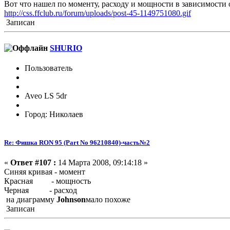
Вот что нашел по моменту, расходу и мощности в зависимости 
http://css.ffclub.ru/forum/uploads/post-45-1149751080.gif
Записан
SHURIO
Пользователь
Aveo LS 5dr
Город: Николаев
Re: Фишка RON 95 (Part No 96210840)-часть№2
«
Ответ #107 :
14 Марта 2008, 09:14:18 »
Синяя кривая - момент
Красная - мощность
Черная - расход
на диаграмму
Johnson
мало похоже
Записан