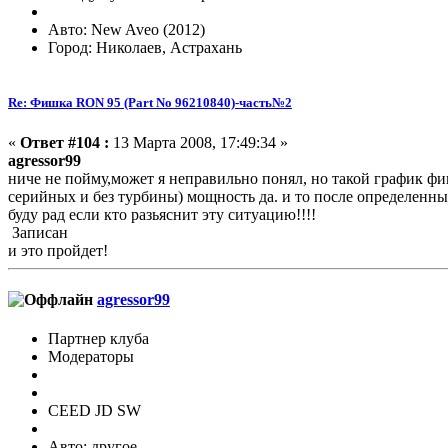
Авто: New Aveo (2012)
Город: Николаев, Астрахань
Re: Фишка RON 95 (Part No 96210840)-часть№2
«
Ответ #104 :
13 Марта 2008, 17:49:34 »
agressor99
ниче не пойму,может я неправильно понял, но такой график фи
серийных и без турбины) мощность да. и то после определенны
буду рад если кто разьяснит эту ситуацию!!!!
Записан
и это пройдет!
agressor99
Партнер клуба
Модераторы
CEED JD SW
Авто: другое