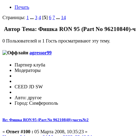
Печать
Страницы:
1
...
3
4
[
5
]
6
7
...
14
Автор
Тема: Фишка RON 95 (Part No 96210840)-ч
0 Пользователей и 1 Гость просматривают эту тему.
agressor99
Партнер клуба
Модераторы
CEED JD SW
Авто: другое
Город: Симферополь
Re: Фишка RON 95 (Part No 96210840)-часть№2
«
Ответ #100 :
05 Марта 2008, 10:35:23 »