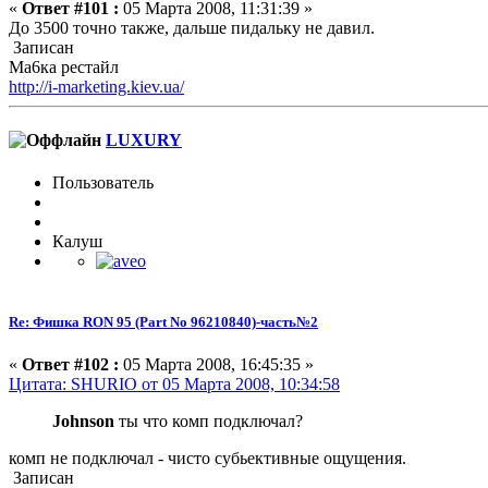
«
Ответ #101 :
05 Марта 2008, 11:31:39 »
До 3500 точно также, дальше пидальку не давил.
Записан
Ма6ка рестайл
http://i-marketing.kiev.ua/
LUXURY
Пользователь
Калуш
Re: Фишка RON 95 (Part No 96210840)-часть№2
«
Ответ #102 :
05 Марта 2008, 16:45:35 »
Цитата: SHURIO от 05 Марта 2008, 10:34:58
Johnson
ты что комп подключал?
комп не подключал - чисто субьективные ощущения.
Записан