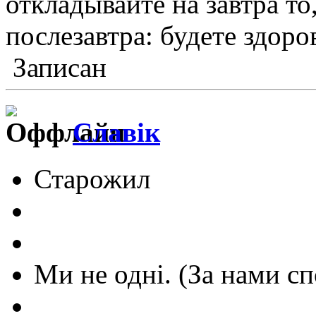
откладывайте на завтра т
послезавтра: будете здор
Записан
Славік
Старожил
Ми не одні. (За нами сп