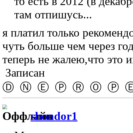
то есть в 2012 (в декаб
там отпишусь...
я платил только рекоменд
чуть больше чем через год
теперь не жалею,что это и
Записан
Ⓓ Ⓝ Ⓔ Ⓟ Ⓡ Ⓞ Ⓟ 
shondor1