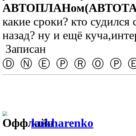
АВТОПЛАНом(АВТОТА
какие сроки? кто судился 
назад? ну и ещё куча,инт
Записан
Ⓓ Ⓝ Ⓔ Ⓟ Ⓡ Ⓞ Ⓟ 
kukharenko