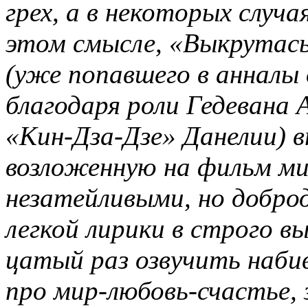
грех, а в некоторых случ
этом смысле, «Выкрутас
(уже попавшего в анналы
благодаря роли Гедевана 
«Кин-Дза-Дзе» Данелии) 
возложенную на фильм м
незатейливыми, но добр
легкой лирики в строго в
цатый раз озвучить наби
про мир-любовь-счастье,