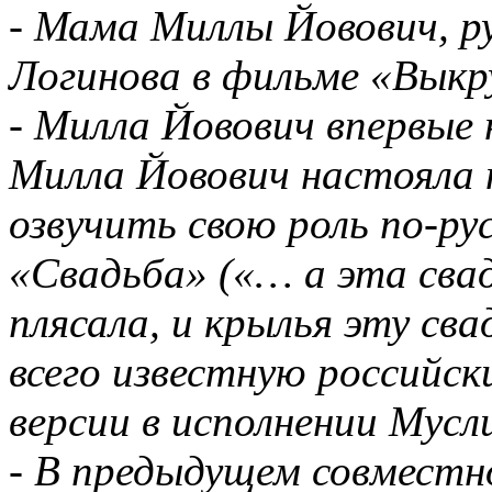
- Мама Миллы Йовович, р
Логинова в фильме «Выкр
- Милла Йовович впервые 
Милла Йовович настояла 
озвучить свою роль по-рус
«Свадьба» («… а эта свад
плясала, и крылья эту сва
всего известную российск
версии в исполнении Мус
- В предыдущем совместн