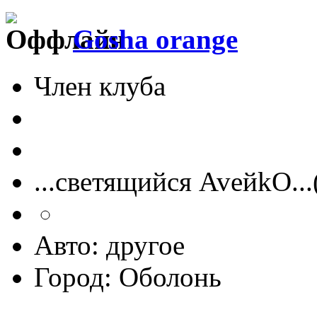
Gosha orange
Член клуба
...cветящийся AveйkO..
Авто: другое
Город: Оболонь