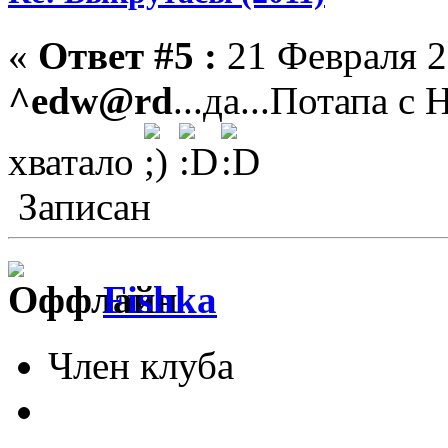
«
Ответ #5 :
21 Февраля 2
^edw@rd
...да...Потапа с
хватало
Записан
Fishka
Член клуба