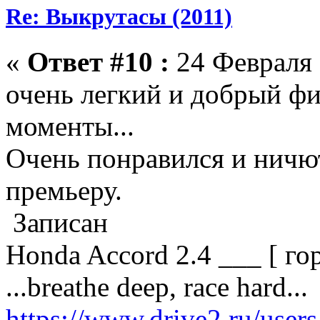
Re: Выкрутасы (2011)
«
Ответ #10 :
24 Февраля 
очень легкий и добрый фи
моменты...
Очень понравился и ничют
премьеру.
Записан
Honda Accord 2.4 ___ [ г
...breathe deep, race hard...
https://www.drive2.ru/user