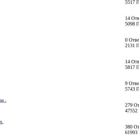
5517 
14 От
5098 
0 Отв
2131 
14 От
5817 
9 Отв
5743 
ы .
279 О
47552
л.
380 О
61993