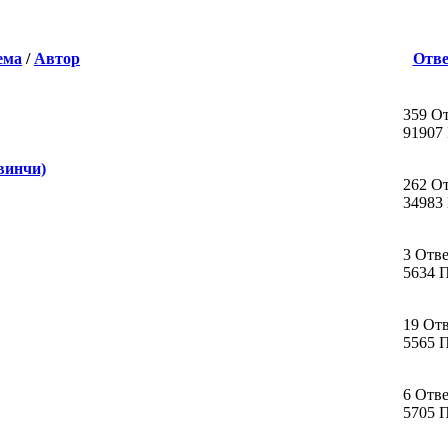
ема
/
Автор
Отве
359 О
91907
винчи)
262 О
34983
3 Отв
5634 
19 От
5565 
6 Отв
5705 