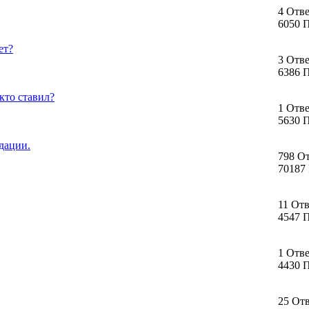
4 Отв
6050 
ет?
3 Отв
6386 
 кто ставил?
1 Отв
5630 
дации.
798 О
70187
11 От
4547 
1 Отв
4430 
25 От