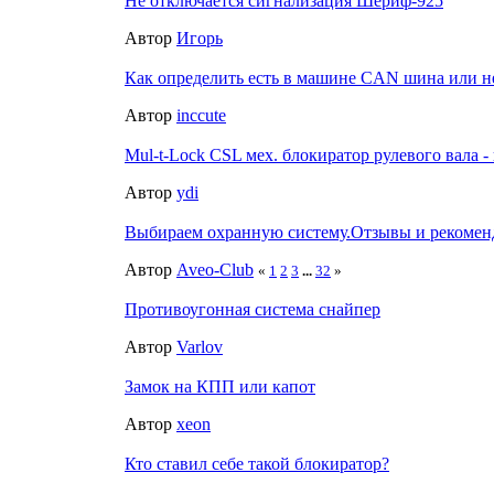
Не отключается сигнализация Шериф-925
Автор
Игорь
Как определить есть в машине CAN шина или н
Автор
inccute
Mul-t-Lock CSL мех. блокиратор рулевого вала -
Автор
ydi
Выбираем охранную систему.Отзывы и рекомен
Автор
Aveo-Club
«
1
2
3
...
32
»
Противоугонная система снайпер
Автор
Varlov
Замок на КПП или капот
Автор
xeon
Кто ставил себе такой блокиратор?