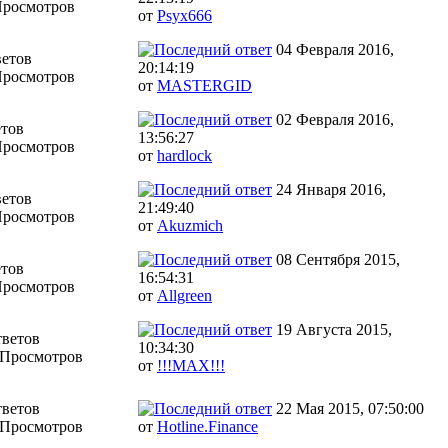
Просмотров
от
Psyx666
04 Февраля 2016,
ветов
20:14:19
Просмотров
от
MASTERGID
02 Февраля 2016,
етов
13:56:27
Просмотров
от
hardlock
24 Января 2016,
ветов
21:49:40
Просмотров
от
Akuzmich
08 Сентября 2015,
етов
16:54:31
Просмотров
от
Allgreen
19 Августа 2015,
тветов
10:34:30
 Просмотров
от
!!!MAX!!!
тветов
22 Мая 2015, 07:50:00
 Просмотров
от
Hotline.Finance