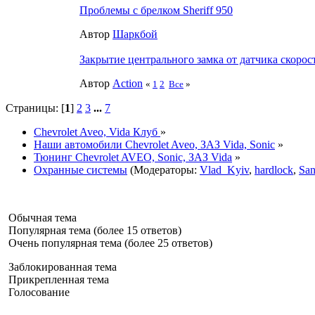
Проблемы с брелком Sheriff 950
Автор
Шаркбой
Закрытие центрального замка от датчика скорос
Автор
Action
«
1
2
Все
»
Страницы: [
1
]
2
3
...
7
Chevrolet Aveo, Vida Клуб
»
Наши автомобили Chevrolet Aveo, ЗАЗ Vida, Sonic
»
Тюнинг Chevrolet AVEO, Sonic, ЗАЗ Vida
»
Охранные системы
(Модераторы:
Vlad_Kyiv
,
hardlock
,
Sa
Обычная тема
Популярная тема (более 15 ответов)
Очень популярная тема (более 25 ответов)
Заблокированная тема
Прикрепленная тема
Голосование