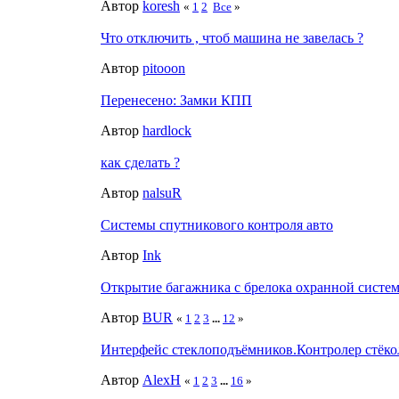
Автор
koresh
«
1
2
Все
»
Что отключить , чтоб машина не завелась ?
Автор
pitooon
Перенесено: Замки КПП
Автор
hardlock
как сделать ?
Автор
nalsuR
Системы спутникового контроля авто
Автор
Ink
Открытие багажника с брелока охранной систем
Автор
BUR
«
1
2
3
...
12
»
Интерфейс стеклоподъёмников.Контролер стёко
Автор
AlexH
«
1
2
3
...
16
»