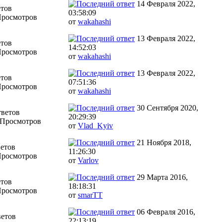
14 Февраля 2022,
етов
03:58:09
Просмотров
от
wakahashi
13 Февраля 2022,
етов
14:52:03
Просмотров
от
wakahashi
13 Февраля 2022,
етов
07:51:36
Просмотров
от
wakahashi
30 Сентября 2020,
тветов
20:29:39
 Просмотров
от
Vlad_Kyiv
21 Ноября 2018,
ветов
11:26:30
Просмотров
от
Varlov
29 Марта 2016,
етов
18:18:31
Просмотров
от
smarTT
06 Февраля 2016,
ветов
22:13:19