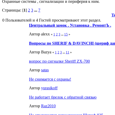
Охранные системы , сигнализации и периферия к ним.
Страницы: [
1
]
2
3
...
7
Т
0 Пользователей и 4 Гостей просматривают этот раздел.
Центральный замок . Установка . РемонтЪ .
Автор alexx
«
1
2
3
...
15
»
Вопросы по SHERIF & DAVINCHI (шериф да
Автор Bazya
«
1
2
3
...
11
»
вопрос по сигналке Sheriff ZX-700
Автор
satas
Не снимается с охраны!
Автор
yurasikoff
Не работает брелок с обратной связью
Автор
Raz2010