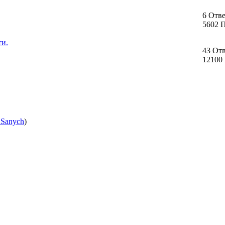
6 Отв
5602 
ти.
43 От
12100
nSanych
)