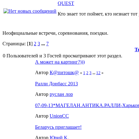
QUEST
Кто знает тот поймет, кто незнает тот
Неофициальные встречи, соревнования, поездки.
Страницы: [
1
]
2
3
...
7
Т
0 Пользователей и 3 Гостей просматривают этот раздел.
А может на картинг?)))
Автор
К@питошк@
«
1
2
3
...
12
»
Ралли Донбасс 2013
Автор
руслан лор
07-09-13*МАГЕЛАН.АНТИКА.РАЛЛИ-Харько
Автор
UnionCC
Беларусь приглашает!
Автор
Юрий К.