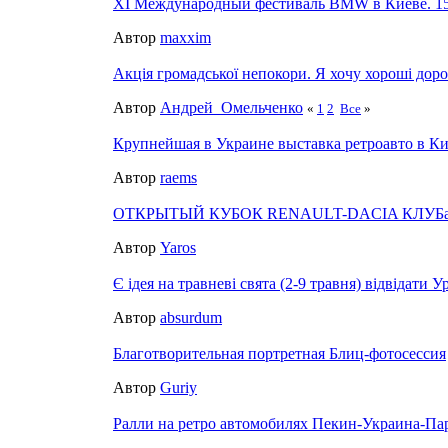
ХI Международный фестиваль BMW в Киеве. 15
Автор
maxxim
Акція громадської непокори. Я хочу хороші доро
Автор
Андрей_Омельченко
«
1
2
Все
»
Крупнейшая в Украине выставка ретроавто в К
Автор
raems
ОТКРЫТЫЙ КУБОК RENAULT-DACIA КЛУБ
Автор
Yaros
Є ідея на травневі свята (2-9 травня) відвідати Ур
Автор
absurdum
Благотворительная портретная Блиц-фотосессия
Автор
Guriy
Ралли на ретро автомобилях Пекин-Украина-П