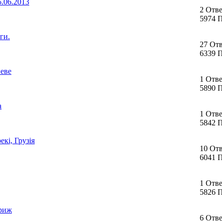
.06.2013
2 Отв
5974 
ги.
27 От
6339 
иеве
1 Отв
5890 
а
1 Отв
5842 
екі, Грузія
10 От
6041 
1 Отв
5826 
ариж
6 Отв