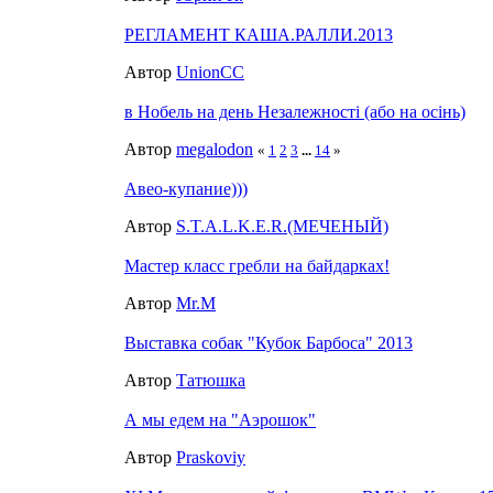
РЕГЛАМЕНТ КАША.РАЛЛИ.2013
Автор
UnionCC
в Нобель на день Незалежності (або на осінь)
Автор
megalodon
«
1
2
3
...
14
»
Авео-купание)))
Автор
S.T.A.L.K.E.R.(МЕЧЕНЫЙ)
Мастер класс гребли на байдарках!
Автор
Mr.M
Выставка собак "Кубок Барбоса" 2013
Автор
Татюшка
А мы едем на "Аэрошок"
Автор
Praskoviy