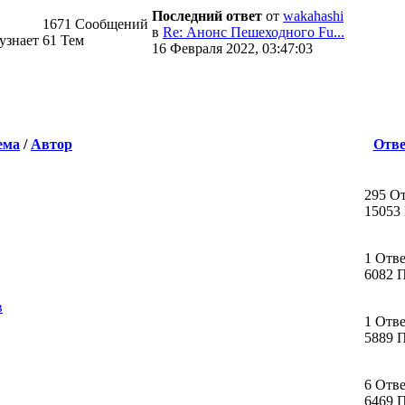
Последний ответ
от
wakahashi
1671 Сообщений
в
Re: Анонс Пешеходного Fu...
 узнает
61 Тем
16 Февраля 2022, 03:47:03
ема
/
Автор
Отве
295 О
15053
1 Отв
6082 
в
1 Отв
5889 
6 Отв
6469 