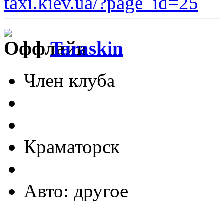
taxi.kiev.ua/?page_id=25
Taraskin
Член клуба
Краматорск
Авто: другое