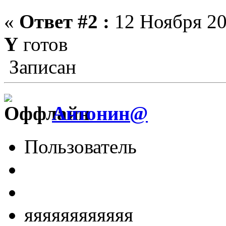
«
Ответ #2 :
12 Ноября 20
Y
готов
Записан
Антонин@
Пользователь
яяяяяяяяяяяя