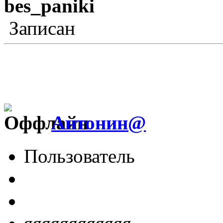
bes_paniki
Записан
Антонин@
Пользователь