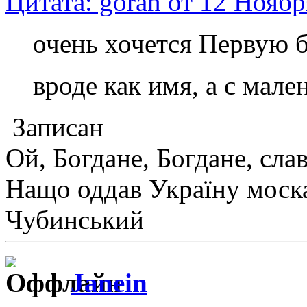
Цитата: goran от 12 Ноябр
очень хочется Первую б
вроде как имя, а с мал
Записан
Ой, Богдане, Богдане, сла
Нащо оддав Україну моск
Чубинський
Janein