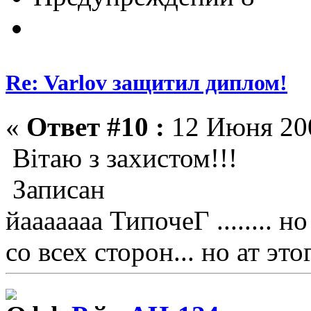
Re: Varlov защитил диплом!
«
Ответ #10 :
12 Июня 200
Вітаю з захистом!!!
Записан
йааааааа ТипочеГ ........
со всех сторон... но ат это