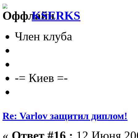
KSERKS
Член клуба
-= Киев =-
Re: Varlov защитил диплом!
«
Ответ #16 :
12 Июня 200