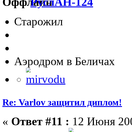
РуслАН-124
Старожил
Аэродром в Беличах
Re: Varlov защитил диплом!
«
Ответ #11 :
12 Июня 200