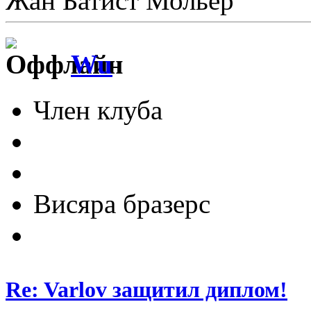
Жан Батист Мольер
Wu
Член клуба
Висяра бразерс
Re: Varlov защитил диплом!