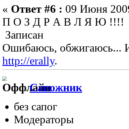
«
Ответ #6 :
09 Июня 2009
П О З Д Р А В Л Я Ю !!!!
Записан
Ошибаюсь, обжигаюсь... 
http://erally
.
Сапожник
без сапог
Модераторы