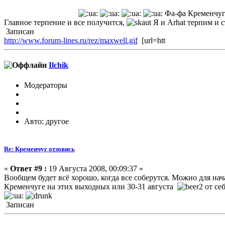
Фа-фа Кременчуг
Главное терпение и все получится,
Я и Arhat терпим и с
Записан
http://www.forum-lines.ru/rez/maxwell.gif
[url=htt
Ilchik
Модераторы
Авто: другое
Re: Кременчуг отзовись
«
Ответ #9 :
19 Августа 2008, 00:09:37 »
Вообщем будет всё хорошо, когда все соберутся. Можно для на
Кременчуге на этих выходных или 30-31 августа
от се
Записан