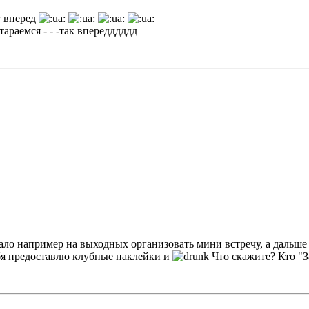
 вперед
тараемся - - -так впередддддд
чало например на выходных организовать мини встречу, а дальш
бя предоставлю клубные наклейки и
Что скажите? Кто "З