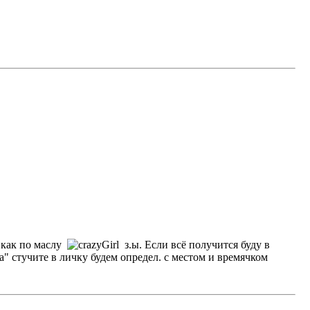
е как по маслу
з.ы. Если всё получится буду в
а" стучите в личку будем определ. с местом и времячком