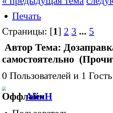
« предыдущая тема
следу
Печать
Страницы: [
1
]
2
3
...
5
Автор
Тема: Дозаправк
самостоятельно (Прочит
0 Пользователей и 1 Гость
AlexH