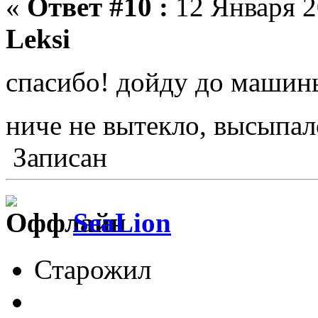
«
Ответ #10 :
12 Января 2
Leksi
спасибо! дойду до маши
ниче не вытекло, высыпал
Записан
SeaLion
Старожил