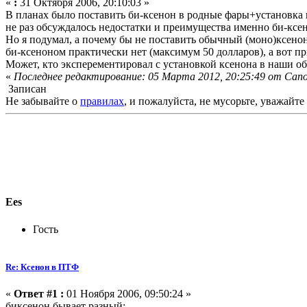
«
:
31 Октября 2006, 20:10:03 »
В планах было поставить би-ксенон в родные фары+установка 
не раз обсуждалось недостатки и преимущества именно би-ксен
Но я подумал, а почему бы не поставить обычный (моно)ксенон
би-ксеноном практически нет (максимум 50 долларов), а вот 
Может, кто эксперементировал с установкой ксенона в наши о
«
Последнее редактирование: 05 Марта 2012, 20:25:49 от Са
Записан
Не забывайте о
правилах
, и пожалуйста, не мусорьте, уважайт
Ees
Гость
Re: Ксенон в ПТФ
«
Ответ #1 :
01 Ноября 2006, 09:50:24 »
биксенон бывает разный: