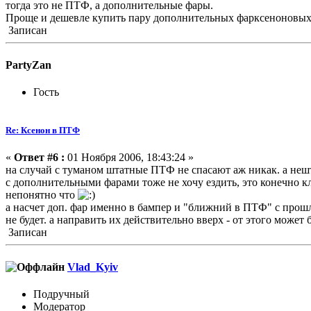
тогда это не ПТФ, а дополнительные фары.
Проще и дешевле купить пару дополнительных фарксеноновых H
Записан
PartyZan
Гость
Re: Ксенон в ПТФ
«
Ответ #6 :
01 Ноября 2006, 18:43:24 »
на случай с туманом штатные ПТФ не спасают аж никак. а нешт
с дополнительными фарами тоже не хочу ездить, это конечно кл
непонятно что
а насчет доп. фар именно в бампер и "ближний в ПТФ" с прошло
не будет. а направить их действительно вверх - от этого может
Записан
Vlad_Kyiv
Подручный
Модератор