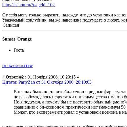
http://ksenon.ru/?pageId=102
От себя могу только выразить надежду, что до установки ксено
Уважаемый соклубник, вы же наверняка подумаете о людях, кот
Записан
Sunset_Orange
Гость
Re: Ксенон в ПТФ
«
Ответ #2 :
01 Ноября 2006, 10:20:15 »
Цитата: PartyZan от 31 Октября 2006, 20:10:03
В планах было поставить би-ксенон в родные фары+уста
не раз обсуждалось недостатки и преимущества именно б
Но я подумал, а почему бы не поставить обычный (моно)к
сравнению с би-ксеноном практически нет (максимум 50 
Может, кто эксперементировал с установкой ксенона в н
у нас xman давно уже поставил ксенон и в фары и в птф. смотр