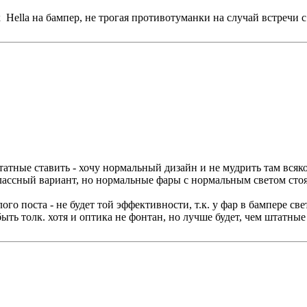
ella на бампер, не трогая противотуманки на случай встречи с
атные ставить - хочу нормальный дизайн и не мудрить там всяко
ассный вариант, но нормальные фары с нормальным светом стоят 
го поста - не будет той эффективности, т.к. у фар в бампере св
 быть толк. хотя и оптика не фонтан, но лучше будет, чем штатн