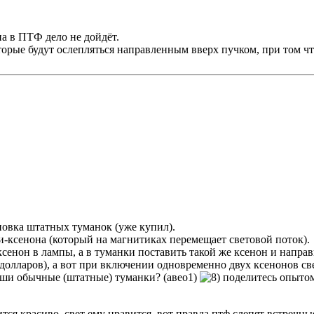
на в ПТФ дело не дойдёт.
орые будут ослепляться направленным вверх пучком, при том чт
новка штатных туманок (уже купил).
и-ксенона (который на магнитиках перемещает световой поток).
сенон в лампы, а в туманки поставить такой же ксенон и направ
долларов), а вот при включении одновременно двух ксенонов св
аши обычные (штатные) туманки? (авео1)
поделитесь опыт
ится красиво, свет ему нравится. вот правда птф слепят встречн