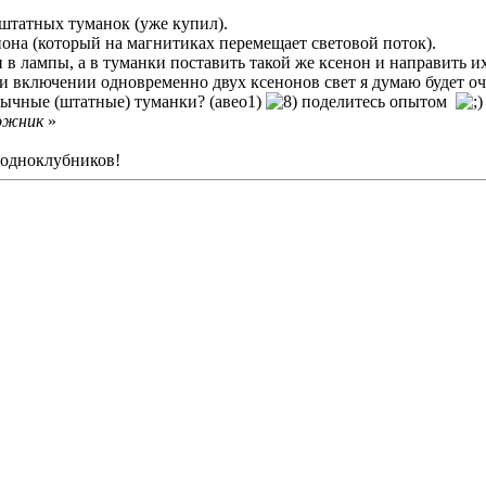
штатных туманок (уже купил).
она (который на магнитиках перемещает световой поток).
 в лампы, а в туманки поставить такой же ксенон и направить и
при включении одновременно двух ксенонов свет я думаю будет 
бычные (штатные) туманки? (авео1)
поделитесь опытом
пожник
»
е одноклубников!