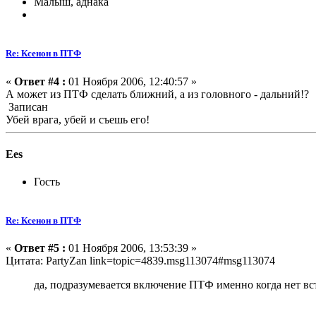
Малыш, аднака
Re: Ксенон в ПТФ
«
Ответ #4 :
01 Ноября 2006, 12:40:57 »
А может из ПТФ сделать ближний, а из головного - дальний!?
Записан
Убей врага, убей и съешь его!
Ees
Гость
Re: Ксенон в ПТФ
«
Ответ #5 :
01 Ноября 2006, 13:53:39 »
Цитата: PartyZan link=topic=4839.msg113074#msg113074
да, подразумевается включение ПТФ именно когда нет вст