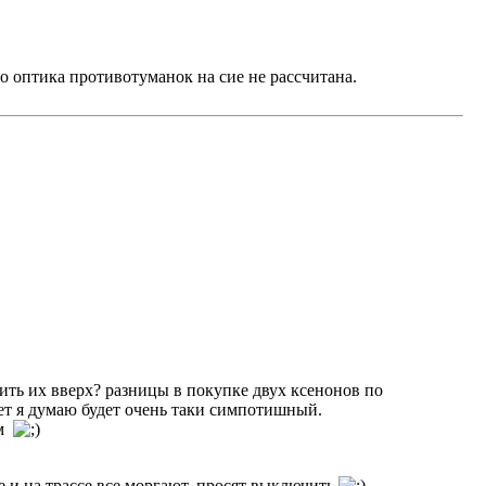
о оптика противотуманок на сие не рассчитана.
ить их вверх? разницы в покупке двух ксенонов по
ет я думаю будет очень таки симпотишный.
ом
ые и на трассе все моргают, просят выключить