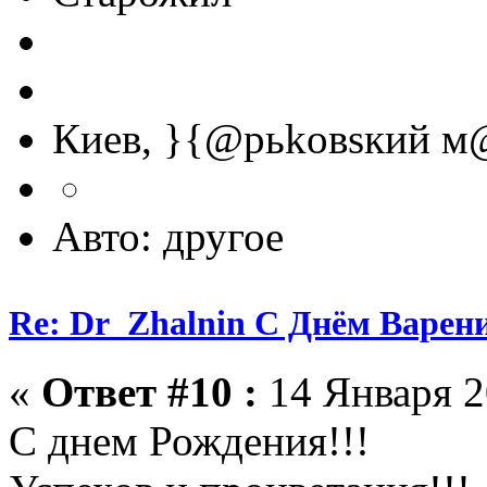
Киев, }{@рьkовsкий м
Авто: другое
Re: Dr_Zhalnin С Днём Варения
«
Ответ #10 :
14 Января 2
С днем Рождения!!!