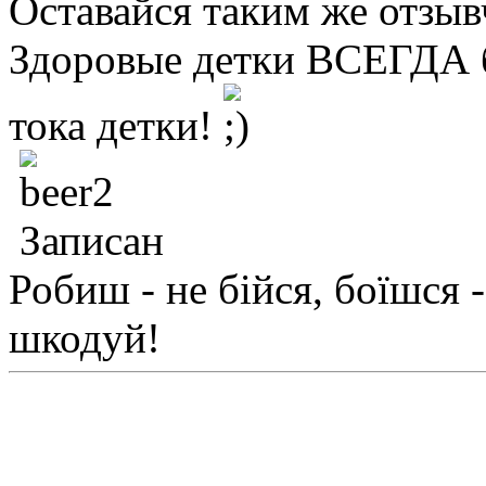
Оставайся таким же отзы
Здоровые детки ВСЕГДА бу
тока детки!
Записан
Робиш - не бійся, боїшся -
шкодуй!