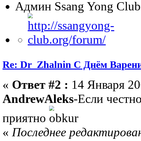
Админ Ssang Yong Club
Re: Dr_Zhalnin С Днём Варения
«
Ответ #2 :
14 Января 200
Andrew
Aleks
-Если честно
приятно
«
Последнее редактирован