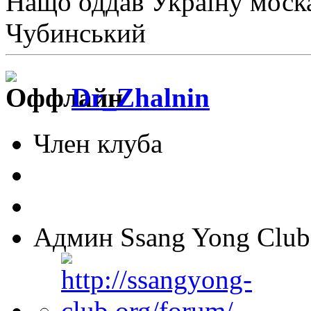
Нащо оддав Україну моск
Чубинський
Dr_Zhalnin
Член клуба
Админ Ssang Yong Club