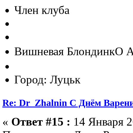
Член клуба
Вишневая БлондинкО A
Город: Луцьк
Re: Dr_Zhalnin С Днём Варения
«
Ответ #15 :
14 Января 2