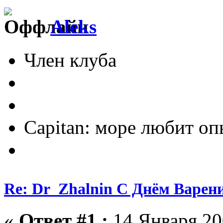
Aleks
Член клуба
Capitan: море любит о
Re: Dr_Zhalnin С Днём Варения
«
Ответ #1 :
14 Января 200