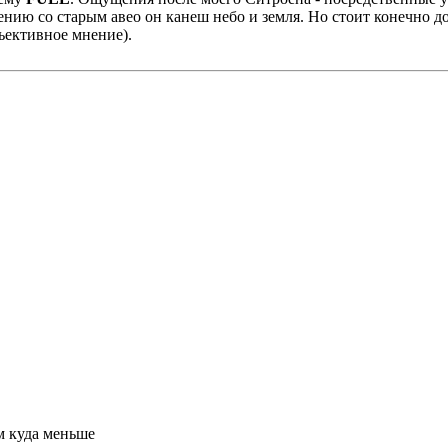
ию со старым авео он канеш небо и земля. Но стоит конечно доро
бьективное мнение).
м куда меньше