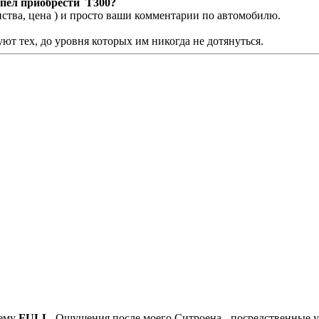
с пел приобрести Т300?
ена ) и просто ваши комментарии по автомобилю.
ют тех, до уровня которых им никогда не дотянуться.
нему
FULL
. Ощущения после моего Ситроена - посредственные у