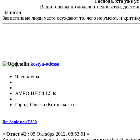
Господа, кто уже у
Ваши отзывы по модели ( недостатки, достоинства, ц
Записан
Завистливые люди часто осуждают то, чего не умеют, и критику
kostya-odessa
Член клуба
АVЕО HB 5d 1.5 ls
Город: Одесса (Котовского)
Re: Sonic или Т300
«
Ответ #1 :
05 Октября 2012, 08:53:51 »
Заежал както в салон катался на хетче на автомате 6ст )) по их