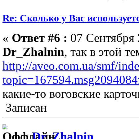
Re: Сколько у Вас использует
«
Ответ #6 :
07 Сентября 
Dr_Zhalnin
, так в этой те
http://aveo.com.ua/smf/ind
topic=167594.msg209408
какие-то воговские карточ
Записан
Dr_Zhalnin