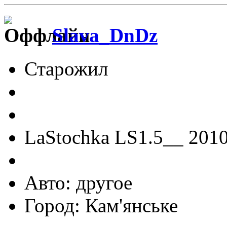
Slava_DnDz
Старожил
LaStochka LS1.5__ 201
Авто: другое
Город: Кам'янське