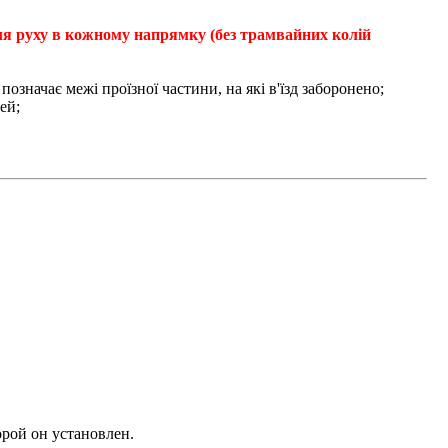
для руху в кожному напрямку (без трамвайних колій
означає межі проїзної частини, на які в'їзд заборонено;
ей;
орой он установлен.