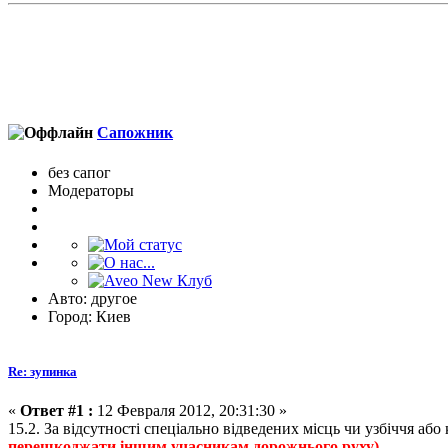
Сапожник
без сапог
Модераторы
Авто: другое
Город: Киев
Re: зупинка
«
Ответ #1 :
12 Февраля 2012, 20:31:30 »
15.2. За відсутності спеціально відведених місць чи узбіччя а
перешкоджати іншим учасникам дорожнього руху).