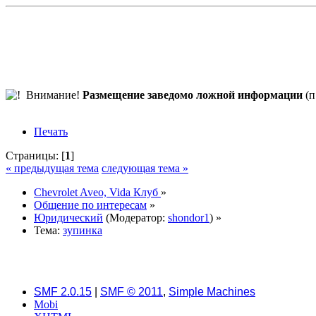
Внимание!
Размещение заведомо ложной информации
(п
Печать
Страницы: [
1
]
« предыдущая тема
следующая тема »
Chevrolet Aveo, Vida Клуб
»
Общение по интересам
»
Юридический
(Модератор:
shondor1
) »
Тема:
зупинка
SMF 2.0.15
|
SMF © 2011
,
Simple Machines
Mobi