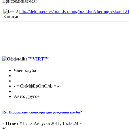
Присоединяемся!
http://delo.ua/rates/brands-rating/brand/id/chernigovskoe-121
Записан
™VIRT™
Член клуба
- = СиМфЕрОпОлЬ = -
Авто: другое
Re: Поддержим спонсора дня рождения клуба?
«
Ответ #1 :
13 Августа 2011, 15:33:24 »
+1