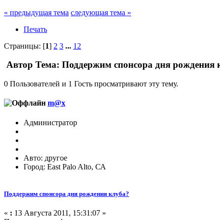
« предыдущая тема
следующая тема »
Печать
Страницы: [
1
]
2
3
...
12
Автор
Тема: Поддержим спонсора дня рождения 
0 Пользователей и 1 Гость просматривают эту тему.
m@x
Администратор
Авто: другое
Город: East Palo Alto, СА
Поддержим спонсора дня рождения клуба?
«
:
13 Августа 2011, 15:31:07 »