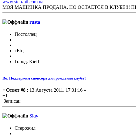
www.step-btl.com.ua
МОЯ МАШИНКА ПРОДАНА, НО ОСТАЁТСЯ В КЛУБЕ!!! 
rusta
Постоялец
гЫц
Город: Kieff
Re: Поддержим спонсора дня рождения клуба?
«
Ответ #8 :
13 Августа 2011, 17:01:16 »
+1
Записан
Slay
Старожил