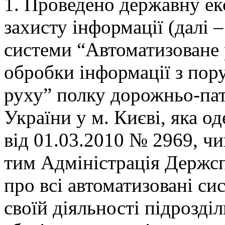
1. Проведено державну ек
захисту інформації (далі 
системи “Автоматизоване 
обробки інформації з по
руху” полку дорожньо-п
України у м. Києві, яка о
від 01.03.2010 № 2969, чи
тим Адміністрація Держсп
про всі автоматизовані си
своїй діяльності підрозді