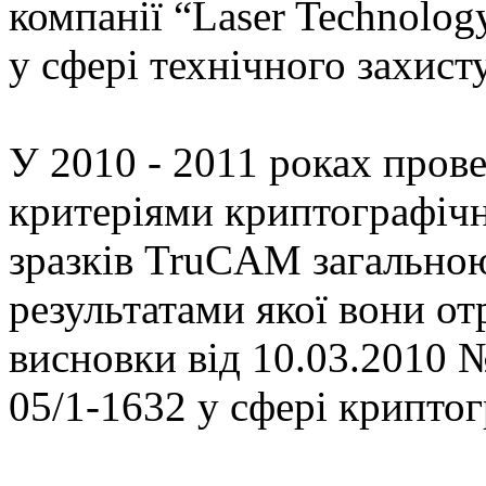
компанії “Laser Technolog
у сфері технічного захист
У 2010 - 2011 роках пров
критеріями криптографічн
зразків TruCAM загальною 
результатами якої вони о
висновки від 10.03.2010 №
05/1-1632 у сфері криптог