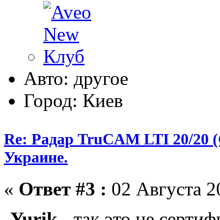
Авто: другое
Город: Киев
Re: Радар TruCAM LTI 20/20
Украине.
«
Ответ #3 :
02 Августа 20
-Yurik-
, так это не серти