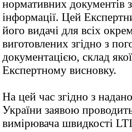
нормативних документів з
інформації. Цей Експертн
його видачі для всіх окре
виготовлених згідно з по
документацією, склад яко
Експертному висновку.
На цей час згідно з над
України заявою проводить
вимірювача швидкості LT