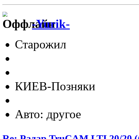
-Yurik-
Старожил
КИЕВ-Позняки
Авто: другое
Re: Радар TruCAM LTI 20/20