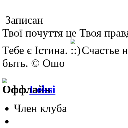
Записан
Твої почуття це Твоя прав
Тебе є Істина.
Счастье н
быть. © Ошо
Leksi
Член клуба