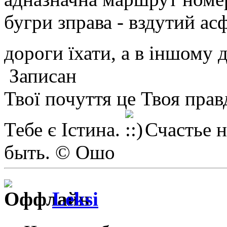
бугри зправа - вздутий ас
дороги їхати, а в іншому
Записан
Твої почуття це Твоя прав
Тебе є Істина.
Счастье н
быть. © Ошо
Leksi