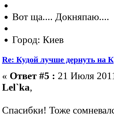
Вот ща.... Докняпаю....
Город: Киев
Re: Кудой лучше дернуть на 
«
Ответ #5 :
21 Июля 2011
Lel`ka
,
Спасибки! Тоже сомневал