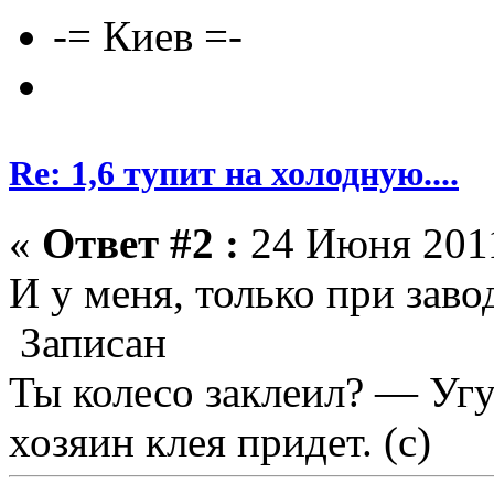
-= Киев =-
Re: 1,6 тупит на холодную....
«
Ответ #2 :
24 Июня 2011
И у меня, только при зав
Записан
Ты колесо заклеил? — Угу
хозяин клея придет. (с)