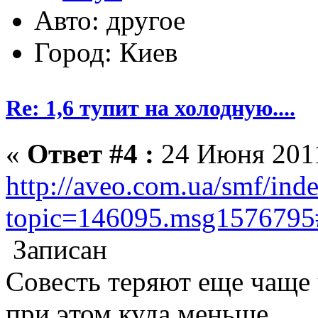
Авто: другое
Город: Киев
Re: 1,6 тупит на холодную....
«
Ответ #4 :
24 Июня 2011
http://aveo.com.ua/smf/ind
topic=146095.msg157679
Записан
Совесть теряют еще чаще
при этом куда меньше