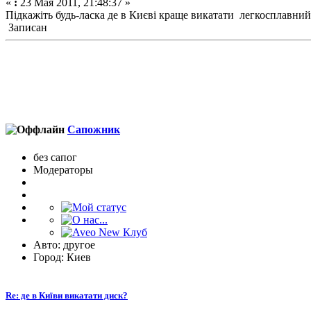
«
:
23 Мая 2011, 21:48:37 »
Підкажіть будь-ласка де в Києві краще викатати легкосплавни
Записан
Сапожник
без сапог
Модераторы
Авто: другое
Город: Киев
Re: де в Київи викатати диск?