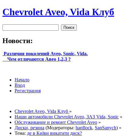
Chevrolet Aveo, Vida Клуб
Новости:
Различия поколений Aveo, Sonic, Vida.
Чем отличаются Авео 1,2,3 ?
Начало
Вход
Регистрация
Chevrolet Aveo, Vida Клуб
»
Наши автомобили Chevrolet Aveo, ЗАЗ Vida, Sonic
»
Обслуживание и ремонт Chevrolet Aveo
»
Диски, резина
(Модераторы:
hardlock
,
SanSanych
) »
Тема:
де в Київи викатати диск?