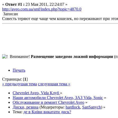
«
Ответ #1 :
23 Мая 2011, 22:24:07 »
http://aveo.com.ua/smf/index.php?topic=4870.0
Записан
Совесть теряют еще чаще чем кошелек, но переживают при это
Внимание!
Размещение заведомо ложной информации
(п
Печать
Страницы: [
1
]
« предыдущая тема
следующая тема »
Chevrolet Aveo, Vida Клуб
»
Наши автомобили Chevrolet Aveo, ЗАЗ Vida, Sonic
»
Обслуживание и ремонт Chevrolet Aveo
»
Диски, резина
(Модераторы:
hardlock
,
SanSanych
) »
Тема:
де в Київи викатати диск?