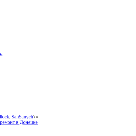
.
dlock
,
SanSanych
) »
 ремонт в Донецке