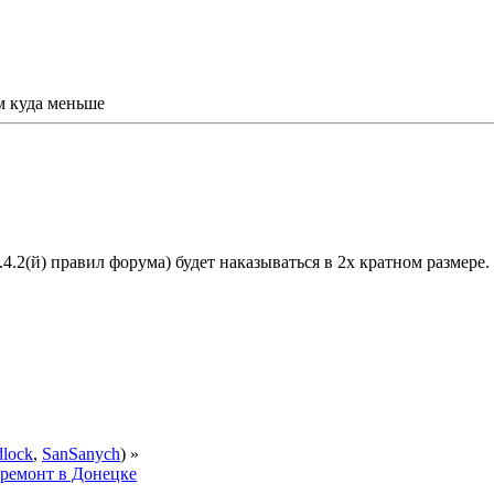
м куда меньше
.4.2(й) правил форума) будет наказываться в 2х кратном размере.
dlock
,
SanSanych
) »
 ремонт в Донецке