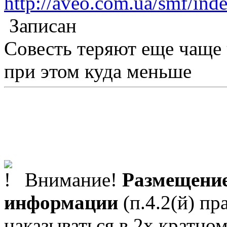
http://aveo.com.ua/smf/in
Записан
Совесть теряют еще чаще
при этом куда меньше
Внимание!
Размещение
информации
(п.4.2(й) пр
наказываться в 2х кратном