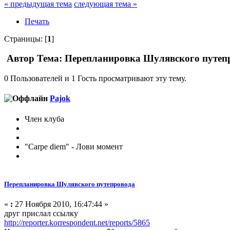
« предыдущая тема
следующая тема »
Печать
Страницы: [
1
]
Автор
Тема: Перепланировка Шулявского путепр
0 Пользователей и 1 Гость просматривают эту тему.
Pajok
Член клуба
"Carpe diem" - Лови момент
Перепланировка Шулявского путепровода
«
:
27 Ноября 2010, 16:47:44 »
друг прислал ссылку
http://reporter.korrespondent.net/reports/5865