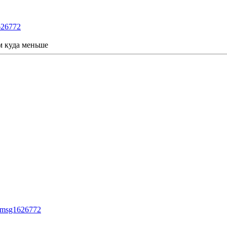
626772
м куда меньше
2#msg1626772