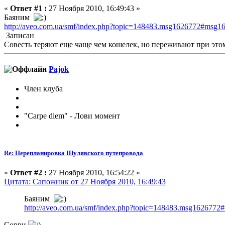
«
Ответ #1 :
27 Ноября 2010, 16:49:43 »
Баяним
http://aveo.com.ua/smf/index.php?topic=148483.msg1626772#msg1
Записан
Совесть теряют еще чаще чем кошелек, но переживают при это
Pajok
Член клуба
"Carpe diem" - Лови момент
Re: Перепланировка Шулявского путепровода
«
Ответ #2 :
27 Ноября 2010, 16:54:22 »
Цитата: Сапожник от 27 Ноября 2010, 16:49:43
Баяним
http://aveo.com.ua/smf/index.php?topic=148483.msg162677
Сорри