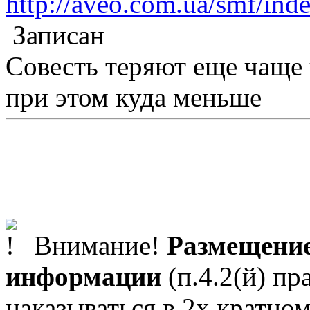
http://aveo.com.ua/smf/in
Записан
Совесть теряют еще чаще
при этом куда меньше
Внимание!
Размещение
информации
(п.4.2(й) пр
наказываться в 2х кратном