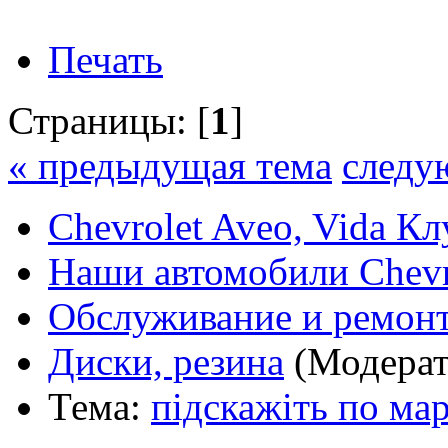
Печать
Страницы: [
1
]
« предыдущая тема
следу
Chevrolet Aveo, Vida К
Наши автомобили Chevro
Обслуживание и ремонт
Диски, резина
(Модера
Тема:
підскажіть по ма