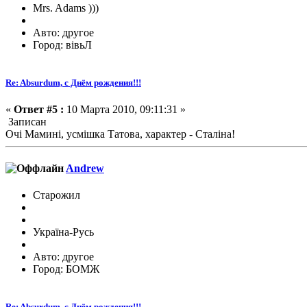
Mrs. Adams )))
Авто: другое
Город: вівьЛ
Re: Absurdum, с Днём рождения!!!
«
Ответ #5 :
10 Марта 2010, 09:11:31 »
Записан
Очі Мамині, усмішка Татова, характер - Сталіна!
Andrew
Старожил
Україна-Русь
Авто: другое
Город: БОМЖ
Re: Absurdum, с Днём рождения!!!