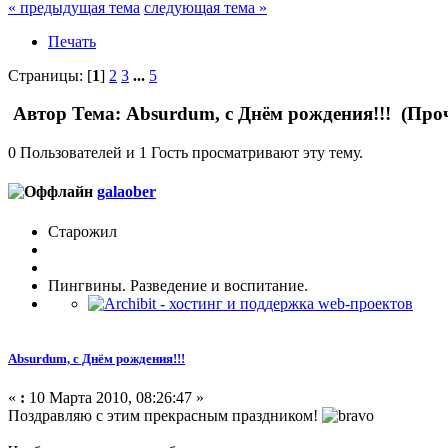
« предыдущая тема
следующая тема »
Печать
Страницы: [
1
]
2
3
...
5
Автор
Тема: Absurdum, с Днём рождения!!! (Проч
0 Пользователей и 1 Гость просматривают эту тему.
galaober
Старожил
Пингвины. Разведение и воспитание.
Absurdum, с Днём рождения!!!
«
:
10 Марта 2010, 08:26:47 »
Поздравляю с этим прекрасным праздником!