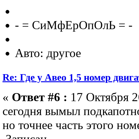
- = СиМфЕрОпОлЬ = -
Авто: другое
Re: Где у Авео 1,5 номер двиг
«
Ответ #6 :
17 Октября 2
сегодня вымыл подкапотно
но точнее часть этого ном
Записан