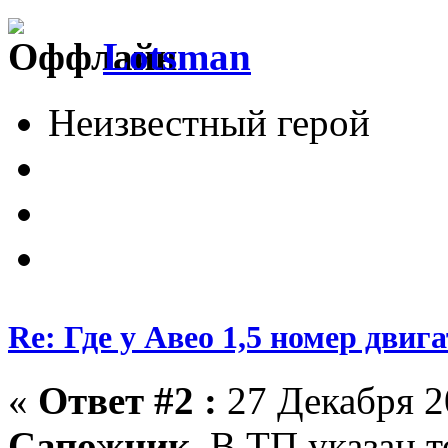
Lotsman
Неизвестный герой
Re: Где у Авео 1,5 номер двиг
«
Ответ #2 :
27 Декабря 20
Сапожник
В ТП указан то