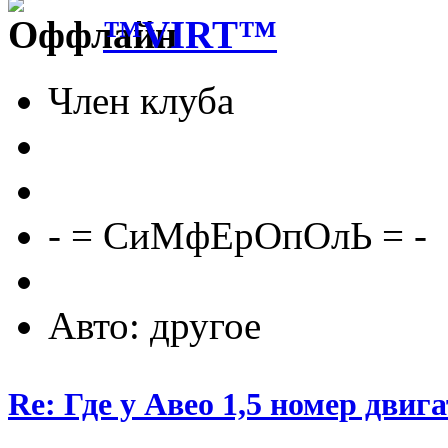
™VIRT™
Член клуба
- = СиМфЕрОпОлЬ = -
Авто: другое
Re: Где у Авео 1,5 номер двиг