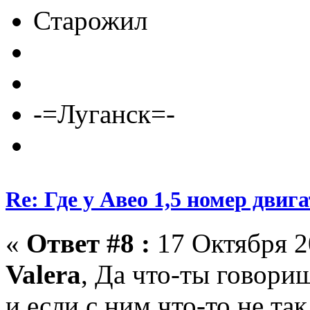
Старожил
-=Луганск=-
Re: Где у Авео 1,5 номер двиг
«
Ответ #8 :
17 Октября 2
Valera
, Да что-ты говори
и если с ним что-то не та