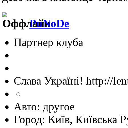
PuNoDe
Партнер клуба
Слава Україні! http://len
Авто: другое
Город: Київ, Київська Р