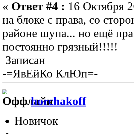
«
Ответ #4 :
16 Октября 2
на блоке с права, со сторо
районе шупа... но ещё пра
постоянно грязный!!!!!
Записан
-=ЯвЕйКо КлЮп=-
horchakoff
Новичок