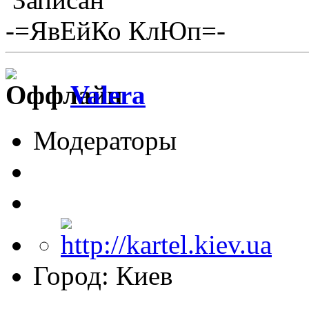
-=ЯвЕйКо КлЮп=-
Valera
Модераторы
Город: Киев