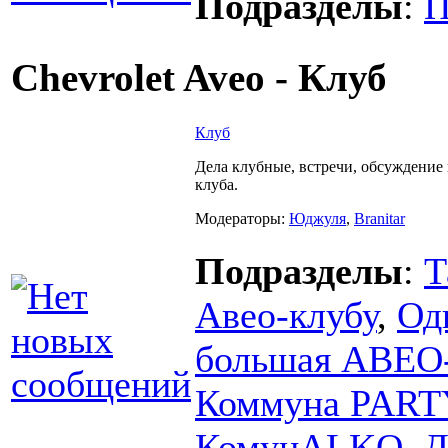
Подразделы
:
П
Chevrolet Aveo - Клуб
Клуб
Дела клубные, встречи, обсуждение
клуба.
Модераторы:
Юджуля
,
Branitar
Подразделы
:
Т
Авео-клубу
,
Од
большая АВЕ
Коммуна PARTY
КомунALKO
,
Д