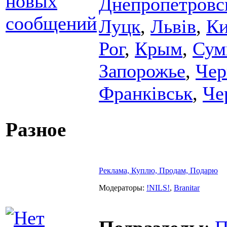
Днепропетровс
Луцк
,
Львiв
,
Ки
Рог
,
Крым
,
Су
Запорожье
,
Чер
Франківськ
,
Че
Разное
Реклама, Куплю, Продам, Подарю
Модераторы:
!NILS!
,
Branitar