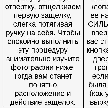
отвертку, отщелкиаем
клоп
первую защелку,
ее н
слегка потягивая
СИЛЬ
ручку на себя. Чтобы
ввер
спокойно выполнить
вас с
эту процедуру
кнопк
внимательно изучите
двер
фотографии ниже.
трог
Тогда вам станет
если
понятно
была
расположение и
(как 
действие защелок.
вырк