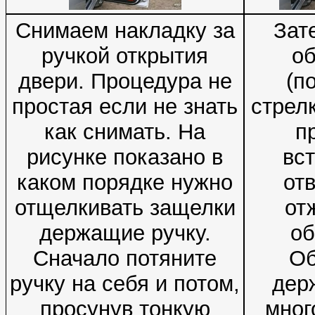
Снимаем накладку за
Зат
ручкой открытия
о
двери. Процедура не
(п
простая если не знать
стрелк
как снимать. На
п
рисунке показано в
вс
каком порядке нужно
отв
отщелкивать защелки
от
держащие ручку.
об
Сначало потяните
О
ручку на себя и потом,
дер
просунув тонкую
мног