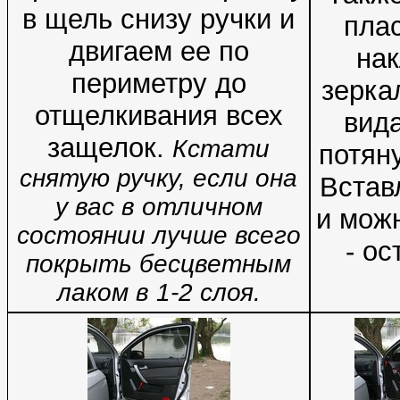
в щель снизу ручки и
пла
двигаем ее по
нак
периметру до
зерка
отщелкивания всех
вида
защелок.
Кстати
потяну
снятую ручку, если она
Встав
у вас в отличном
и мож
состоянии лучше всего
- ос
покрыть бесцветным
лаком в 1-2 слоя.