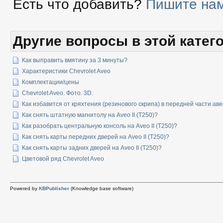
Есть что добавить?
Пишите нам
Другие вопросы в этой катег
Как выправить вмятину за 3 минуты?
Характеристики Chevrolet Aveo
Комплектации/цены
Chevrolet Aveo. Фото. 3D.
Как избавится от кряхтения (резинового скрипа) в передней части ав
Как снять штатную магнитолу на Aveo II (T250)?
Как разобрать центральную консоль на Aveo II (T250)?
Как снять карты передних дверей на Aveo II (T250)?
Как снять карты задних дверей на Aveo II (T250)?
Цветовой ряд Chevrolet Aveo
Powered by
KBPublisher
(Knowledge base software)